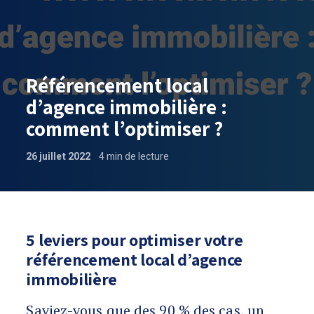
Référencement local
d’agence immobilière :
comment l’optimiser ?
26 juillet 2022
4
min de lecture
Référencement local d’agence immobili
5 leviers pour optimiser votre
référencement local d’agence
immobilière
Saviez-vous que des 90 % des cas, un